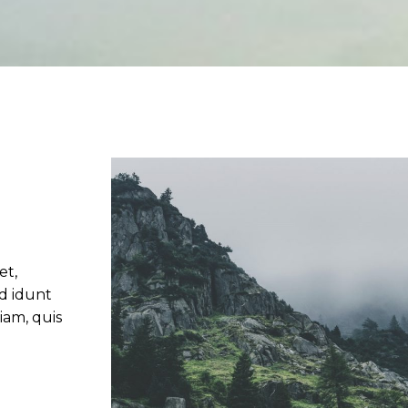
et,
id idunt
iam, quis