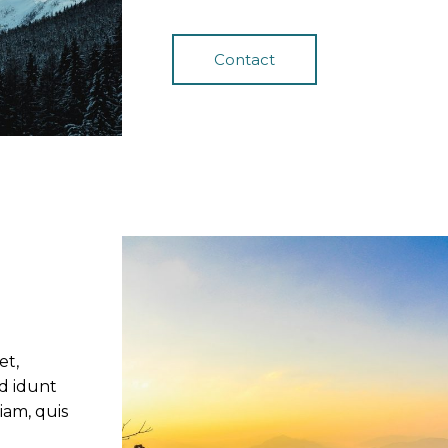
Contact
et,
id idunt
iam, quis